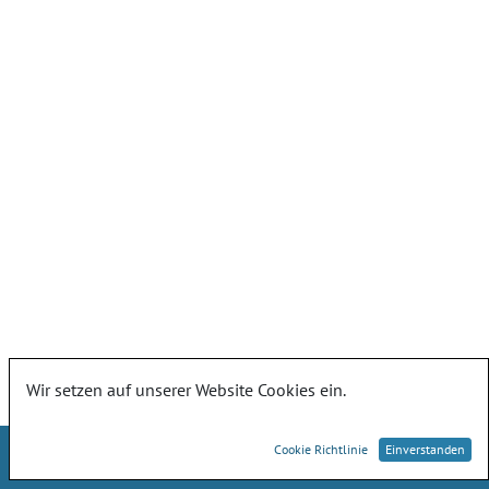
Wir setzen auf unserer Website Cookies ein.
Cookie Richtlinie
Einverstanden
Landesamt für Umwelt, Naturschutz und Geologie