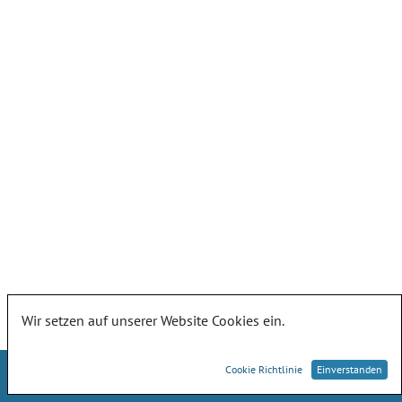
Wir setzen auf unserer Website Cookies ein.
Cookie Richtlinie
Einverstanden
Landesamt für Umwelt, Naturschutz und Geologie