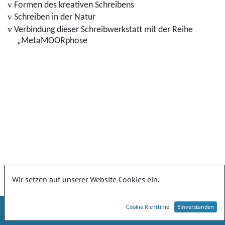
v
Formen des kreativen Schreibens
v
Schreiben in der Natur
v
Verbindung dieser Schreibwerkstatt mit der Reihe
„MetaMOORphose
Wir setzen auf unserer Website Cookies ein.
Cookie Richtlinie
Einverstanden
Landesamt für Umwelt, Naturschutz und Geologie