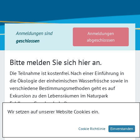
Anmeldungen sind
Anmeldungen
abgeschlossen
geschlossen
Bitte melden Sie sich hier an.
Die Teilnahme ist kostenfrei. Nach einer Einführung in
die Ökologie der einheimischen Wasserfrösche sowie in
verschiedene Bestimmungsmethoden geht es auf
Exkursion zu den Lebensräumen im Naturpark
Feldberger Seenlandschaft.
Für die Untersuchungen werden Probenutensilien
Wir setzen auf unserer Website Cookies ein.
gestellt. Als Teilnehmende sollten Sie wetterfeste
Kleidung, geeignetes Schuhwerk und eine eigene
Cookie Richtlinie
Einverstanden
Kamera mitbringen.